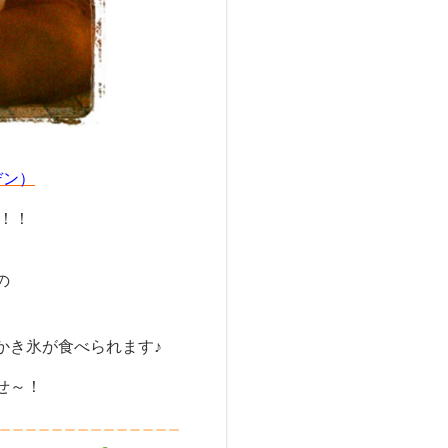
デン）
！！
の
かき氷が食べられます♪
せ～！