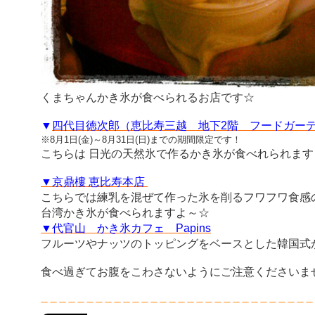
くまちゃんかき氷が食べられるお店です☆
▼
四代目徳次郎（恵比寿三越 地下2階 フードガー
※
8月1日(金)～8月31日(日)までの期間限定です！
こちらは 日光の天然氷で作るかき氷が食べれられます
▼京鼎樓 恵比寿本店
こちらでは練乳を混ぜて作った氷を削るフワフワ食感
台湾かき氷が食べられますよ～☆
▼代官山 かき氷カフェ Papins
フルーツやナッツのトッピングをベースとした韓国式
食べ過ぎてお腹をこわさないようにご注意くださいま