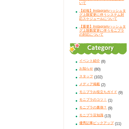
いて
【続報】Instagramハッシュタ
グ上限変更に伴うシステム対
応スケジュールについて
【重要】Instagramハッシュタ
グ上限数変更に伴うモニプラ
の対応について
イベント紹介
(8)
お知らせ
(80)
スタッフ
(102)
メディア掲載
(2)
モニプラお役立ちガイド
(9)
モニプラのコツ！
(1)
モニプラの裏側？
(9)
モニプラ豆知識
(13)
優秀記事ピックアップ
(11)