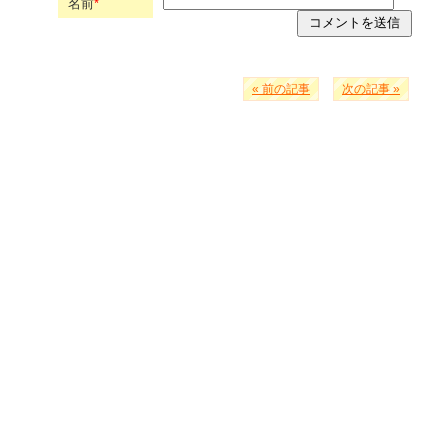
名前
*
« 前の記事
次の記事 »