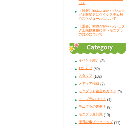
いて
【続報】Instagramハッシュタ
グ上限変更に伴うシステム対
応スケジュールについて
【重要】Instagramハッシュタ
グ上限数変更に伴うモニプラ
の対応について
イベント紹介
(8)
お知らせ
(80)
スタッフ
(102)
メディア掲載
(2)
モニプラお役立ちガイド
(9)
モニプラのコツ！
(1)
モニプラの裏側？
(9)
モニプラ豆知識
(13)
優秀記事ピックアップ
(11)