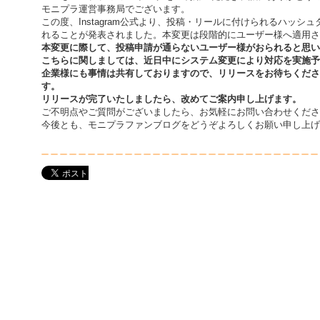
モニプラ運営事務局でございます。
この度、Instagram公式より、投稿・リールに付けられるハッシ
れることが発表されました。本変更は段階的にユーザー様へ適用さ
本変更に際して、投稿申請が通らないユーザー様がおられると思い
こちらに関しましては、近日中にシステム変更により対応を実施予
企業様にも事情は共有しておりますので、リリースをお待ちくださ
す。
リリースが完了いたしましたら、改めてご案内申し上げます。
ご不明点やご質問がございましたら、お気軽にお問い合わせくださ
今後とも、モニプラファンブログをどうぞよろしくお願い申し上げ