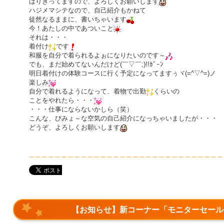
はりきってますので、よろしくお願いします
ハジメマシテなので、自己紹介もかねて
徒然なるままに、書いちゃいます
今！あたしの中であついこと
それは・・・
着付け
です
和服を自分で着られるよぉになりたいのです～
でも、まだ始めてないんだけど(￣▽￣;)!!ｶﾞｰﾝ
明日着付けの体験コースに行く予定になってますぅヾ(=^▽^=)ノ
楽しみ
自分で着れるようになって、着物で出勤
くらいの
ことをやれたら・・・
・・・仕事にならないかしら（笑）
こんな、びみょ～な空気の自己紹介になっちゃいましたが・・・
どうぞ、よろしくお願いします
【お知らせ】新コーナー「モニターセール