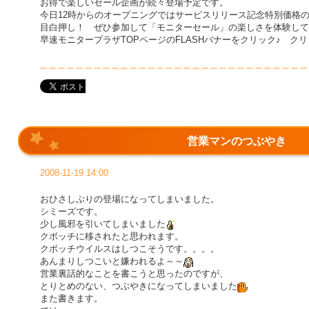
お得で楽しいセール企画が続々登場予定です。
今日12時からのオープニングではサービスリリース記念特別価格
目白押し！ ぜひ参加して「モニターセール」の楽しさを体験して
早速モニタープラザTOPページのFLASHバナーをクリック♪ クリ
営業マンのつぶやき
2008-11-19 14:00
おひさしぶりの登場になってしまいました。
シミーズです。
少し風邪を引いてしまいました
クボッチに移されたと思われます。
クボッチウイルスはしつこそうです。。。。
あんまりしつこいと嫌われるよ～～
営業裏話的なことを書こうと思ったのですが、
とりとめのない、つぶやきになってしまいました
また書きます。