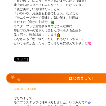
【良い感じ】になってきたと思いませんか？（爆笑）
途中からはスタッフもみんなノリノリになってきて
「後は美味しいお味噌だ～」とか
「いやいや、お豆腐も必要でしょお」などなど
『モニタープラザで美味しい朝ご飯！』計画は
まだまだ【密かに】続行中
モニタープラザ運営事務局ではこんな風に
毎日ブロガーの皆さんに楽しんでもらえる企画を
侃々諤々、熱血討論しています
みなさんも「朝ご飯だったらこれもなくっちゃ！」
というものがあったら、こっそり私に教えて下さいね
はじめまして♪
2009-01-23 14:00
はじめまして♪
モニプラスタッフに仲間入りしました、いづみんです