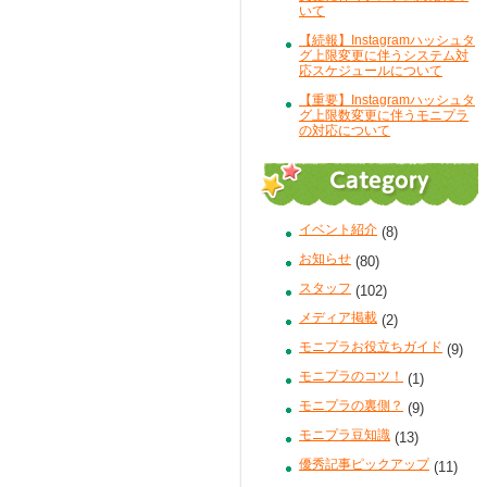
いて
【続報】Instagramハッシュタ
グ上限変更に伴うシステム対
応スケジュールについて
【重要】Instagramハッシュタ
グ上限数変更に伴うモニプラ
の対応について
イベント紹介
(8)
お知らせ
(80)
スタッフ
(102)
メディア掲載
(2)
モニプラお役立ちガイド
(9)
モニプラのコツ！
(1)
モニプラの裏側？
(9)
モニプラ豆知識
(13)
優秀記事ピックアップ
(11)