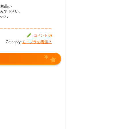
の商品が
みて下さい。
ック♪
コメント(0)
Category:
モニプラの裏側？