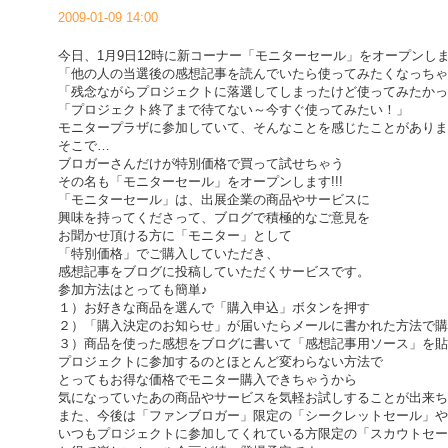
2009-01-09 14:00
今日、1月9日12時に新コーナー「モニターセール」をオープンし
「他の人の当選後の感想記事を読んでいたら使ってみたくなっちゃ
「残念ながらプロジェクトに落選してしまったけど使ってみたかっ
「プロジェクト終了まで待てない～今すぐ使ってみたい！」
モニタープラザに参加していて、そんなことを感じたことがありま
そこで…
ブロガーさんだけが特別価格で買って試せちゃう
その名も「モニターセール」をオープンします!!!
「モニターセール」は、出展企業の商品やサービスに
興味を持ってくださって、ブログで積極的なご意見を
お聞かせ頂ける方に「モニター」として
「特別価格」でご購入していただき、
感想記事をブログに投稿していただくサービスです。
参加方法はとっても簡単♪
１）お好きな商品を選んで「購入申込」ボタンを押す
２）「購入決定のお知らせ」が届いたらメールに書かれた方法で購
３）商品を使った感想をブログに書いて「感想記事用ソース」を貼
プロジェクトに参加するのとほとんど変わらない方法で
とってもお得な価格でモニター購入できちゃうから
気になっていたあの商品やサービスを気軽お試しすることが出来ち
また、今後は「ファンブロガー」限定の「シークレットセール」や
いつもプロジェクトに参加してくれている方限定の「スカウトセー