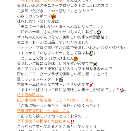
一等米専門店「江戸の米蔵」
さんなんです♪
美味しいお米のモニタープロジェクトには沢山の方に
ご参加いただき、「やっぱり！」と心の中で
小さくガッツポーズ
味をしめて（笑）今度は
「モニター当選しないと食べられないなんて…」と
「江戸の米蔵」さん担当のサコちゃんに耳打ち
サコちゃんのがんばりで、美味しいお米を特別価格で
モニターセールに出品していただきました！
「わ～い！ブログ書いてたお陰で美味しいお米がお安く試せる♪」
（すっかり『いちブロガー』として喜ぶ私
）
…と、ここで終ってはいけません
美味しいご飯には美味しいおかずが必要です
そこでクボッチの発案によりスタッフ全員を巻き込んで
密かに『モニタープラザで美味しい朝ご飯！』という
裏ミッションをスタート
営業チームにみんなで甘～いささやきです
「まずやっぱり白いご飯には美味しい梅干しが必要でしょ？
」
紀州石神邑さん
紀州南高梅『勝僖梅（しょうきばい）』さん
「ご飯に梅干しと来たら「海苔」がなくっちゃ！」
特選海苔専門店『七福屋』さん
「あったら嬉しいよね～とっておきの…」
辛子明太子の博多たちばなさん
こうやって並べてみると朝ご飯としてかな～り